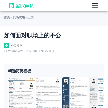
首页
首页
职场攻略
正文
热门
AI 简历工具
如何面对职场上的不公
AI 生成简历
AI 优化简历
全
全民简历
2020-02-20 17:14:00
3795 阅读
AI 翻译简历
AI 诊断简历
精选简历模板
AI 模拟面试
面试自我介绍
New
AI 职场工具
简历模板
查看模板
查看模板
查看模板
查看模板