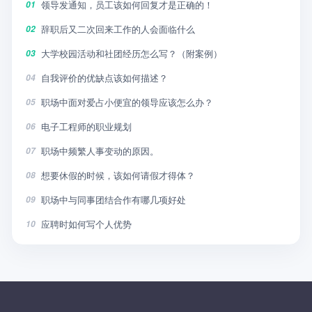
领导发通知，员工该如何回复才是正确的！
01
辞职后又二次回来工作的人会面临什么
02
大学校园活动和社团经历怎么写？（附案例）
03
自我评价的优缺点该如何描述？
04
职场中面对爱占小便宜的领导应该怎么办？
05
电子工程师的职业规划
06
职场中频繁人事变动的原因。
07
想要休假的时候，该如何请假才得体？
08
职场中与同事团结合作有哪几项好处
09
应聘时如何写个人优势
10