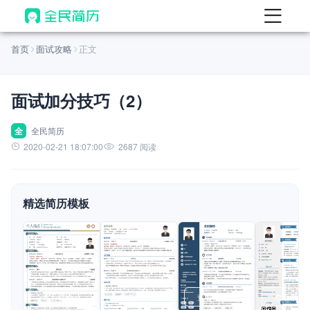
首页
首页
面试攻略
正文
热门
AI 简历工具
面试加分技巧（2）
AI 生成简历
AI 优化简历
全
全民简历
2020-02-21 18:07:00
2687 阅读
AI 翻译简历
AI 诊断简历
精选简历模板
AI 模拟面试
面试自我介绍
New
AI 职场工具
简历模板
查看模板
查看模板
查看模板
查看模板