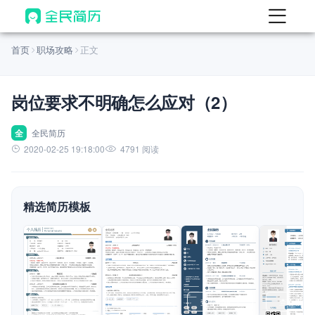
首页
首页
职场攻略
正文
热门
AI 简历工具
岗位要求不明确怎么应对（2）
AI 生成简历
AI 优化简历
全
全民简历
2020-02-25 19:18:00
4791 阅读
AI 翻译简历
AI 诊断简历
精选简历模板
AI 模拟面试
面试自我介绍
New
AI 职场工具
简历模板
查看模板
查看模板
查看模板
查看模板