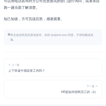
可以用电话咨询对方公司负责面试的部门进行询问，或者亲自
跑一趟当面了解清楚。
知己知彼，方可百战百胜，感谢观看。
本文由全民简历原创发布，未经 qmjianli.com 同意，不得转载或采
集。
上一篇
上下班途中感染算工伤吗？
下一篇
HR是如何招聘员工的（2）