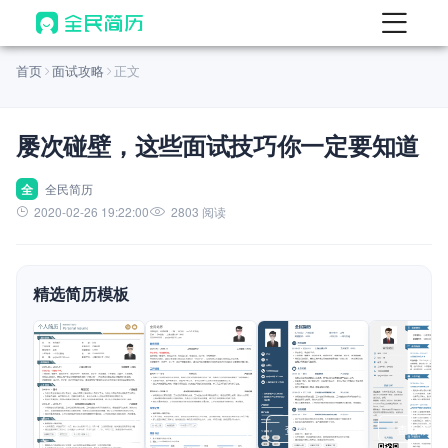
首页
首页
面试攻略
正文
热门
AI 简历工具
屡次碰壁，这些面试技巧你一定要知道
AI 生成简历
AI 优化简历
全
全民简历
2020-02-26 19:22:00
2803 阅读
AI 翻译简历
AI 诊断简历
精选简历模板
AI 模拟面试
面试自我介绍
New
AI 职场工具
简历模板
查看模板
查看模板
查看模板
查看模板