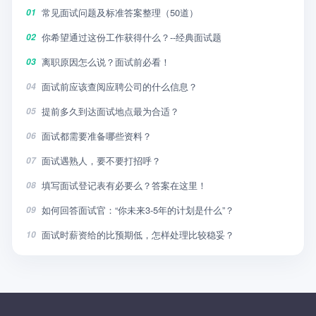
常见面试问题及标准答案整理（50道）
01
你希望通过这份工作获得什么？--经典面试题
02
离职原因怎么说？面试前必看！
03
面试前应该查阅应聘公司的什么信息？
04
提前多久到达面试地点最为合适？
05
面试都需要准备哪些资料？
06
面试遇熟人，要不要打招呼？
07
填写面试登记表有必要么？答案在这里！
08
如何回答面试官：“你未来3-5年的计划是什么”？
09
面试时薪资给的比预期低，怎样处理比较稳妥？
10