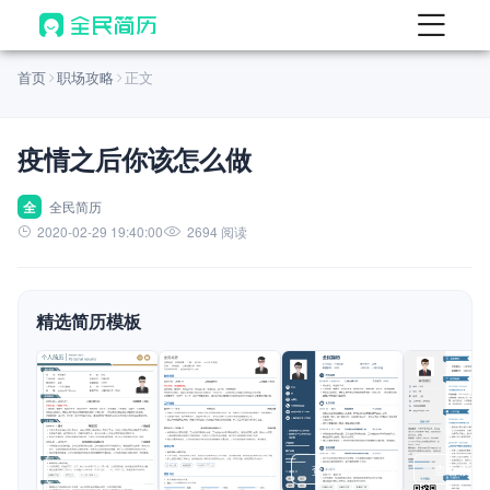
首页
首页
职场攻略
正文
热门
AI 简历工具
疫情之后你该怎么做
AI 生成简历
AI 优化简历
全
全民简历
2020-02-29 19:40:00
2694 阅读
AI 翻译简历
AI 诊断简历
精选简历模板
AI 模拟面试
面试自我介绍
New
AI 职场工具
简历模板
查看模板
查看模板
查看模板
查看模板