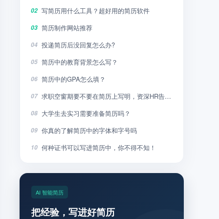
写简历用什么工具？超好用的简历软件
02
简历制作网站推荐
03
投递简历后没回复怎么办?
04
简历中的教育背景怎么写？
05
简历中的GPA怎么填？
06
求职空窗期要不要在简历上写明，资深HR告诉你
07
大学生去实习需要准备简历吗？
08
你真的了解简历中的字体和字号吗
09
何种证书可以写进简历中，你不得不知！
10
AI 智能简历
把经验，写进好简历