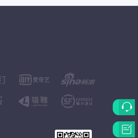
联
系
问