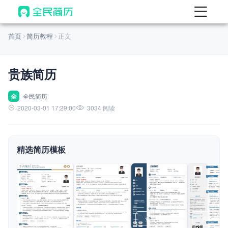
首页
首页
简历教程
正文
热门
AI 简历工具
贵族简历
AI 生成简历
AI 优化简历
全
全民简历
2020-03-01 17:29:00
3034 阅读
AI 翻译简历
AI 诊断简历
精选简历模板
AI 模拟面试
面试自我介绍
New
AI 职场工具
简历模板
查看模板
查看模板
查看模板
查看模板