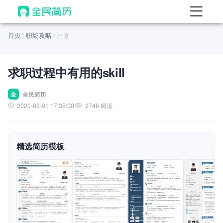
首页
首页
职场攻略
正文
热门
AI 简历工具
求职过程中有用的skill
AI 生成简历
AI 优化简历
全
全民简历
2020-03-01 17:35:00
2746 阅读
AI 翻译简历
AI 诊断简历
精选简历模板
AI 模拟面试
面试自我介绍
New
AI 职场工具
简历模板
查看模板
查看模板
查看模板
查看模板