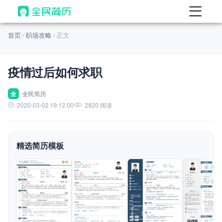
首页
首页
职场攻略
正文
热门
AI 简历工具
疫情过后如何求职
AI 生成简历
AI 优化简历
全
全民简历
2020-03-02 19:12:00
2820 阅读
AI 翻译简历
AI 诊断简历
精选简历模板
AI 模拟面试
面试自我介绍
New
AI 职场工具
简历模板
查看模板
查看模板
查看模板
查看模板