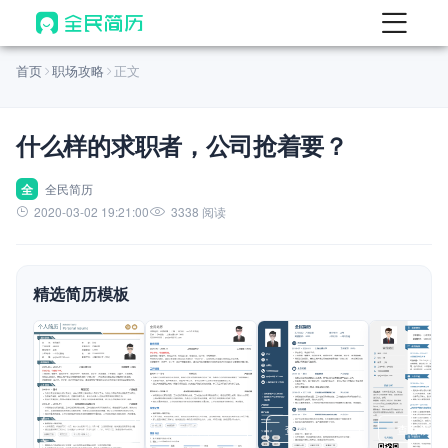
首页
首页
职场攻略
正文
热门
AI 简历工具
什么样的求职者，公司抢着要？
AI 生成简历
AI 优化简历
全
全民简历
2020-03-02 19:21:00
3338 阅读
AI 翻译简历
AI 诊断简历
精选简历模板
AI 模拟面试
面试自我介绍
New
AI 职场工具
简历模板
查看模板
查看模板
查看模板
查看模板