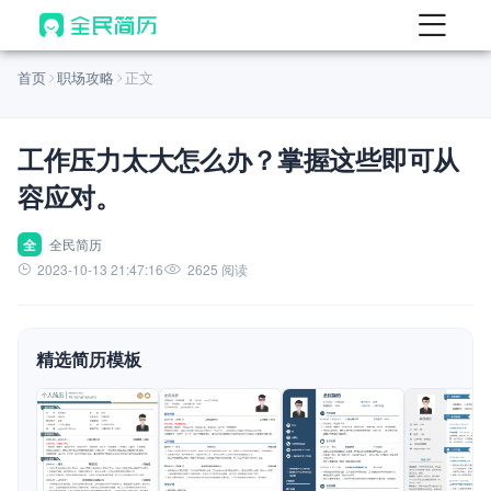
首页
首页
职场攻略
正文
热门
AI 简历工具
工作压力太大怎么办？掌握这些即可从
AI 生成简历
容应对。
AI 优化简历
AI 翻译简历
全
全民简历
2023-10-13 21:47:16
2625 阅读
AI 诊断简历
AI 模拟面试
精选简历模板
面试自我介绍
New
AI 职场工具
简历模板