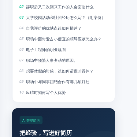
辞职后又二次回来工作的人会面临什么
02
大学校园活动和社团经历怎么写？（附案例）
03
自我评价的优缺点该如何描述？
04
职场中面对爱占小便宜的领导应该怎么办？
05
电子工程师的职业规划
06
职场中频繁人事变动的原因。
07
想要休假的时候，该如何请假才得体？
08
职场中与同事团结合作有哪几项好处
09
应聘时如何写个人优势
10
AI 智能简历
把经验，写进好简历