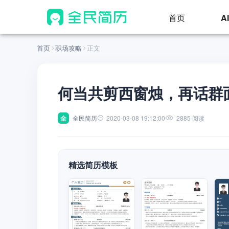
首页
A
首页
职场攻略
正文
何当共剪西窗烛，再话群
全
全民简历
2020-03-08 19:12:00
2885 阅读
精选简历模板