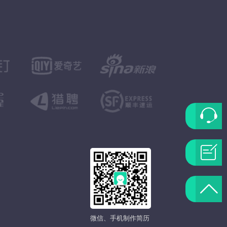
联
系
问
客
题
返
服
反
回
微信、手机制作简历