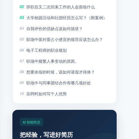
辞职后又二次回来工作的人会面临什么
02
大学校园活动和社团经历怎么写？（附案例）
03
自我评价的优缺点该如何描述？
04
职场中面对爱占小便宜的领导应该怎么办？
05
电子工程师的职业规划
06
职场中频繁人事变动的原因。
07
想要休假的时候，该如何请假才得体？
08
职场中与同事团结合作有哪几项好处
09
应聘时如何写个人优势
10
AI 智能简历
把经验，写进好简历