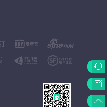
联
系
问
客
题
返
服