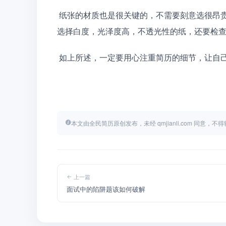
 纸张的材质也是很关键的，不需要刻意选很昂贵的纸张，但也不能是容易发黄，质薄，容易破损的。要需
选择白度，光泽度高，不透光性的纸，还要检
 如上所述，一定要用心注重简历的细节，让自
本文由全民简历原创发布，未经 qmjianli.com 同意，
上一篇
面试中的陷阱题该如何破解