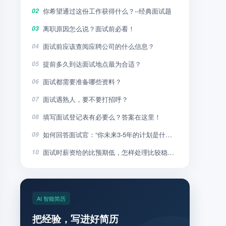
你希望通过这份工作获得什么？--经典面试题
02
离职原因怎么说？面试前必看！
03
面试前应该查阅应聘公司的什么信息？
04
提前多久到达面试地点最为合适？
05
面试都需要准备哪些资料？
06
面试遇熟人，要不要打招呼？
07
填写面试登记表有必要么？答案在这里！
08
如何回答面试官：“你未来3-5年的计划是什么”？
09
面试时薪资给的比预期低，怎样处理比较稳妥？
10
AI 智能简历
把经验，写进好简历