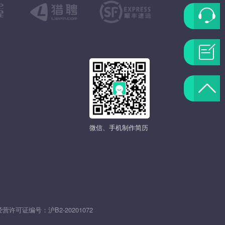
联
系
问
客
题
返
服
反
回
微信、手机制作简历
馈
顶
部
发
经营许可证编号：
沪B2-20201072