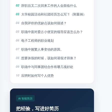
辞职后又二次回来工作的人会面临什么
02
大学校园活动和社团经历怎么写？（附案例）
03
自我评价的优缺点该如何描述？
04
职场中面对爱占小便宜的领导应该怎么办？
05
电子工程师的职业规划
06
职场中频繁人事变动的原因。
07
想要休假的时候，该如何请假才得体？
08
职场中与同事团结合作有哪几项好处
09
应聘时如何写个人优势
10
AI 智能简历
把经验，写进好简历