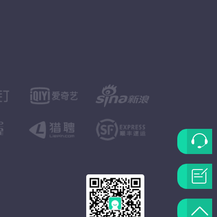
联
系
问
客
题
返