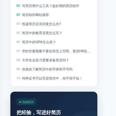
写简历用什么工具？超好用的简历软件
02
简历制作网站推荐
03
投递简历后没回复怎么办?
04
简历中的教育背景怎么写？
05
简历中的GPA怎么填？
06
求职空窗期要不要在简历上写明，资深HR告诉你
07
大学生去实习需要准备简历吗？
08
你真的了解简历中的字体和字号吗
09
何种证书可以写进简历中，你不得不知！
10
AI 智能简历
把经验，写进好简历