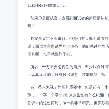
师和HR们都非常寒心。
   如果你是面试官，当看到面试者的简历是从别人那里摘抄复制来的，你会怎么想？你还想要录取这个人
吗？
   答案是肯定不会录取。但是仍有大批面试者抱有侥幸心理，认为面试官看不出来这份“假简历”，还是那句
话，面试官是面试界的老油条，他们见过的简
假判断，也早就烂熟于心。
   所以，千万不要忽视你的简历，至少认真对待它，每一个字都是自己精心敲出来的，每一个模块都是自
己认真设计的，只有付出诚意，才能得到回报
   有一些人忽视了简历的重要性，但是还有一小部分人，他们对待简历太过认真。他们的简历是精雕细
琢，一个字一个字“扣”出来的生怕有什么纰漏，
你设计的这份简历，乍一看非常精美，但实际