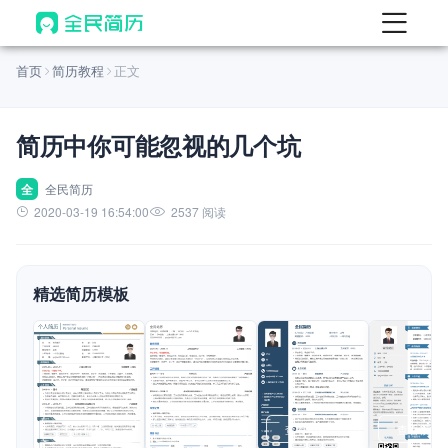
首页
首页
简历教程
正文
热门
AI 简历工具
简历中你可能忽视的几个坑
AI 生成简历
AI 优化简历
全
全民简历
2020-03-19 16:54:00
2537 阅读
AI 翻译简历
AI 诊断简历
精选简历模板
AI 模拟面试
面试自我介绍
New
AI 职场工具
简历模板
查看模板
查看模板
查看模板
查看模板