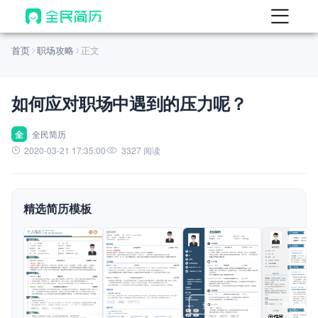
首页
首页
职场攻略
正文
热门
AI 简历工具
如何应对职场中遇到的压力呢？
AI 生成简历
AI 优化简历
全
全民简历
2020-03-21 17:35:00
3327 阅读
AI 翻译简历
AI 诊断简历
精选简历模板
AI 模拟面试
面试自我介绍
New
AI 职场工具
简历模板
查看模板
查看模板
查看模板
查看模板