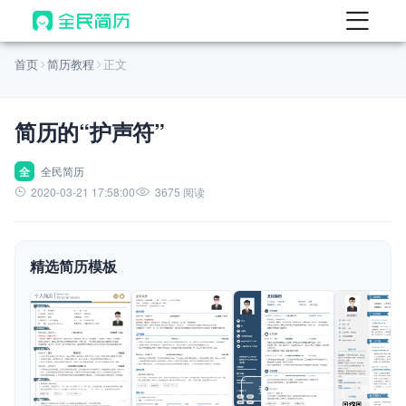
首页
首页
简历教程
正文
热门
AI 简历工具
简历的“护声符”
AI 生成简历
AI 优化简历
全
全民简历
2020-03-21 17:58:00
3675 阅读
AI 翻译简历
AI 诊断简历
精选简历模板
AI 模拟面试
面试自我介绍
New
AI 职场工具
简历模板
查看模板
查看模板
查看模板
查看模板