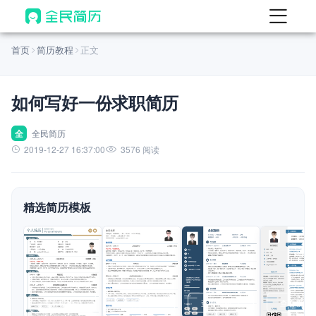
首页
首页
简历教程
正文
热门
AI 简历工具
如何写好一份求职简历
AI 生成简历
AI 优化简历
全
全民简历
2019-12-27 16:37:00
3576 阅读
AI 翻译简历
AI 诊断简历
精选简历模板
AI 模拟面试
面试自我介绍
New
AI 职场工具
简历模板
查看模板
查看模板
查看模板
查看模板