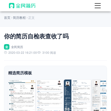
首页
首页
简历教程
正文
热门
AI 简历工具
你的简历自检表查收了吗
AI 生成简历
AI 优化简历
全
全民简历
2020-03-22 16:21:00
3100 阅读
AI 翻译简历
AI 诊断简历
精选简历模板
AI 模拟面试
面试自我介绍
New
AI 职场工具
简历模板
查看模板
查看模板
查看模板
查看模板