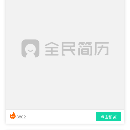
3802
点击预览
简历风格： 时尚 / 简洁 / 应届生
下载格式： pdf / docx