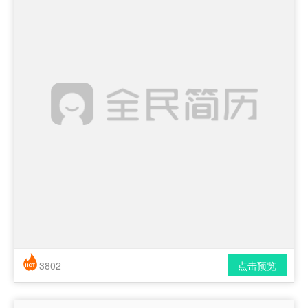
3802
点击预览
简历风格： 时尚 / 简洁 / 应届生
下载格式： pdf / docx