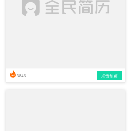
3846
点击预览
简历风格： 时尚 / 简洁 / 应届生
下载格式： pdf / docx