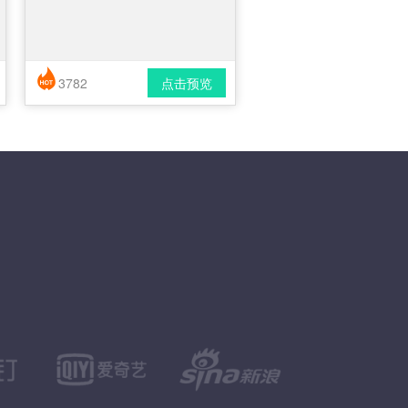
3782
点击预览
简历风格： 时尚 / 简洁 / 应届生
下载格式： pdf / docx