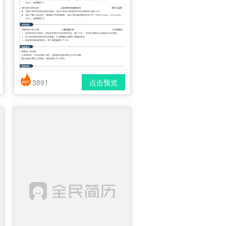
3891
点击预览
简历风格： 简洁 / 时尚 / 应届生
下载格式： pdf / docx