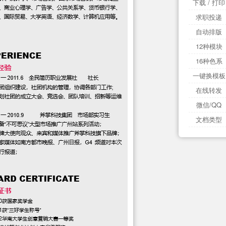
下载 / 打印
求职投递
自动排版
12种模块
16种色系
一键换模板
在线转发
微信/QQ
文档类型