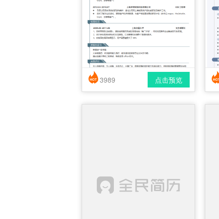
3989
点击预览
简历风格： 时尚 / 简洁 / 应届生
下载格式： pdf / docx
下