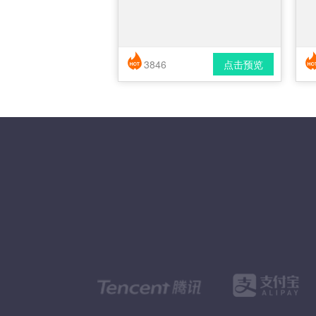
3846
点击预览
简历风格： 时尚 / 简洁 / 应届生
下载格式： pdf / docx
下