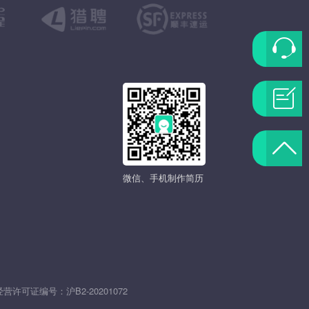
联
系
问
客
题
返
服
反
微信、手机制作简历
回
馈
顶
部
发
经营许可证编号：
沪B2-20201072