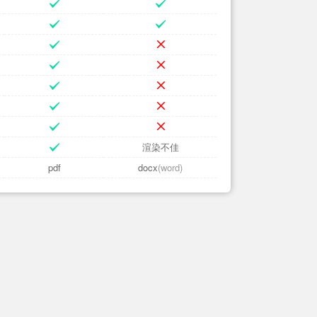
渲染不佳
pdf
docx
(word)