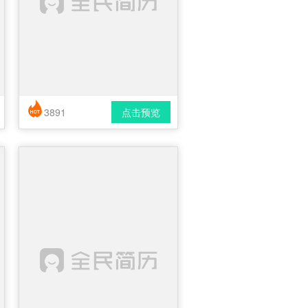
3891
点击预览
简历风格： 简洁 / 时尚 / 应届生
下载格式： pdf / docx