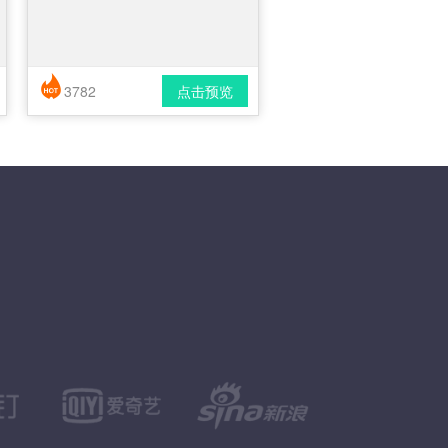
3782
点击预览
简历风格： 时尚 / 简洁 / 应届生
下载格式： pdf / docx