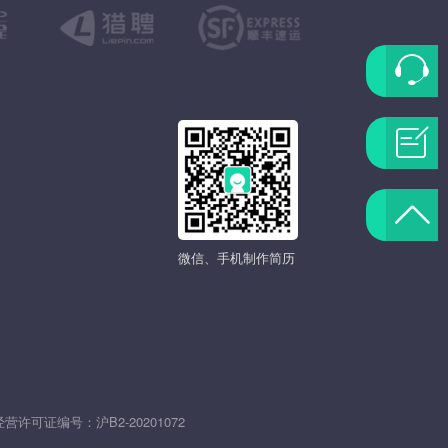
联
系
问
客
题
返
服
反
微信、手机制作简历
回
馈
顶
部
发
经营许可证编号：
沪B2-20201072