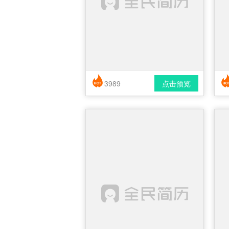
3989
点击预览
简历风格： 时尚 / 简洁 / 应届生
下载格式： pdf / docx
下