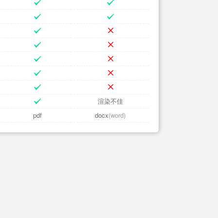
渲染不佳
pdf
docx
(word)