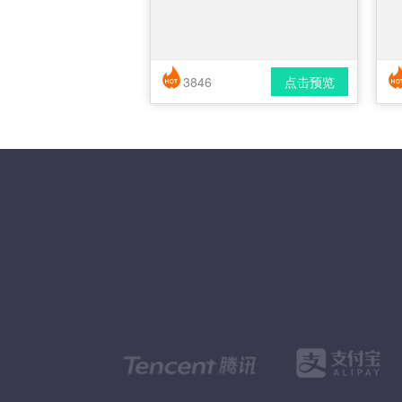
3846
点击预览
简历风格： 时尚 / 简洁 / 应届生
下载格式： pdf / docx
下