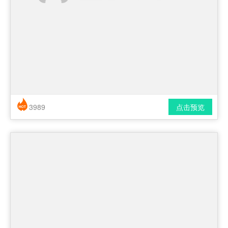
3989
点击预览
简历风格： 时尚 / 简洁 / 应届生
下载格式： pdf / docx