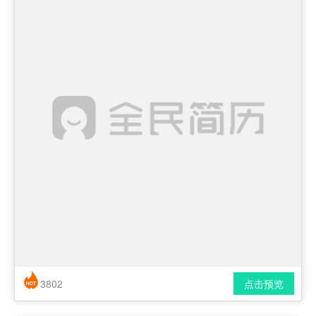
3802
点击预览
简历风格： 时尚 / 简洁 / 应届生
下载格式： pdf / docx