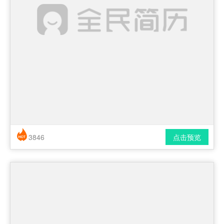
3846
点击预览
简历风格： 时尚 / 简洁 / 应届生
下载格式： pdf / docx