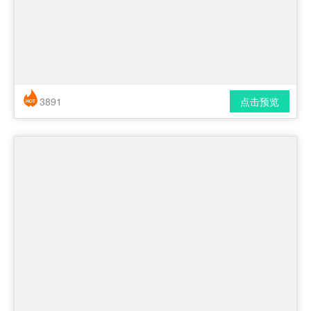
3891
点击预览
简历风格： 简洁 / 时尚 / 应届生
下载格式： pdf / docx