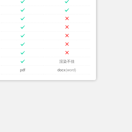
渲染不佳
pdf
docx
(word)