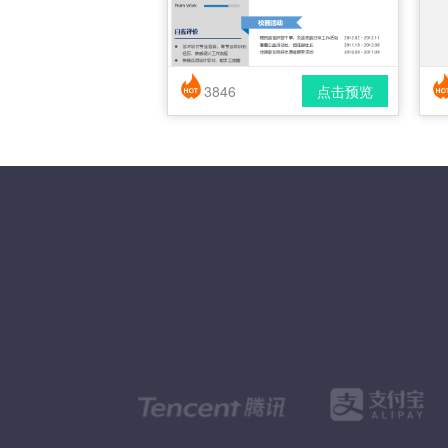
3846
点击预览
简历风格： 时尚 / 简洁 / 应届生
下载格式： pdf / docx
下