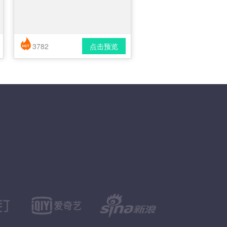
3782
点击预览
简历风格： 时尚 / 简洁 / 应届生
下载格式： pdf / docx