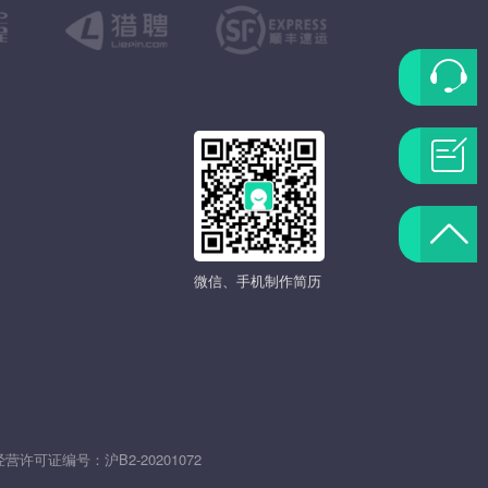
联
系
问
客
题
返
服
反
微信、手机制作简历
回
馈
顶
部
发
经营许可证编号：
沪B2-20201072