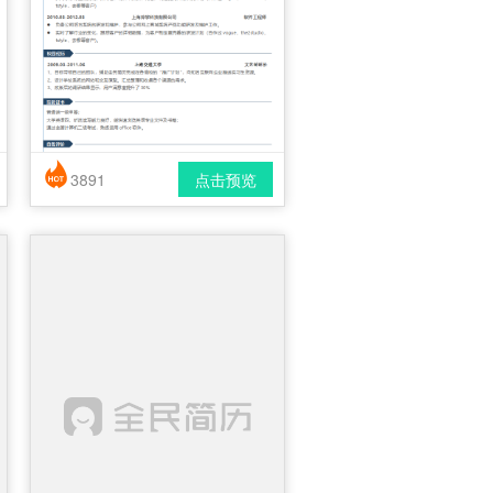
3891
点击预览
简历风格： 简洁 / 时尚 / 应届生
下载格式： pdf / docx