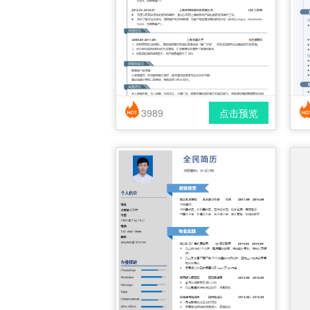
3989
点击预览
简历风格： 时尚 / 简洁 / 应届生
下载格式： pdf / docx
下