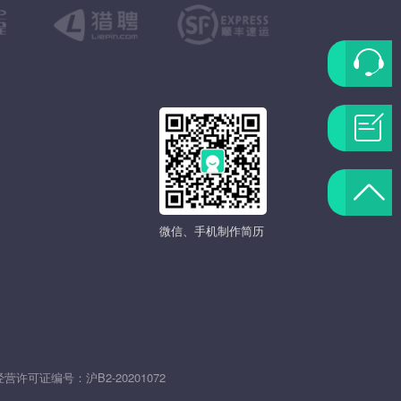
联
系
问
客
题
返
服
反
微信、手机制作简历
回
馈
顶
部
发
经营许可证编号：
沪B2-20201072