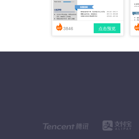
3846
点击预览
简历风格： 时尚 / 简洁 / 应届生
下载格式： pdf / docx
下