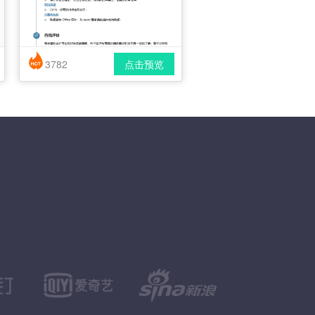
3782
点击预览
简历风格： 时尚 / 简洁 / 应届生
下载格式： pdf / docx