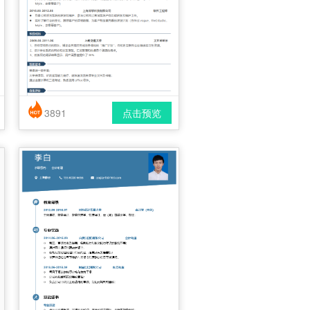
3891
点击预览
简历风格： 简洁 / 时尚 / 应届生
下载格式： pdf / docx