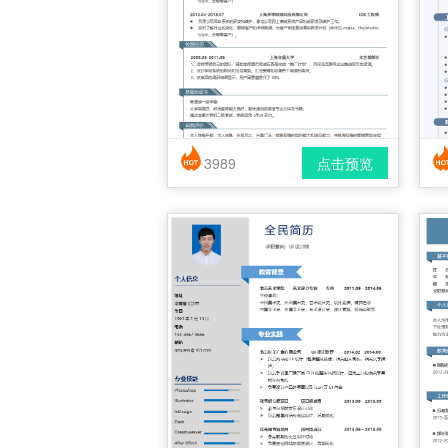
3989
点击预览
简历风格： 时尚 / 简洁 / 应届生
下载格式： pdf / docx
下