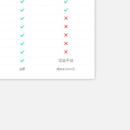
渲染不佳
pdf
docx
(word)