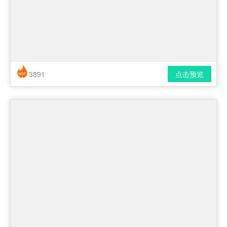
3891
点击预览
简历风格： 简洁 / 时尚 / 应届生
下载格式： pdf / docx