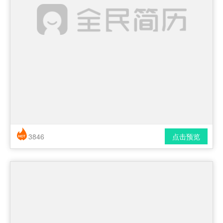
3846
点击预览
简历风格： 时尚 / 简洁 / 应届生
下载格式： pdf / docx