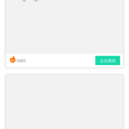
3989
点击预览
简历风格： 时尚 / 简洁 / 应届生
下载格式： pdf / docx