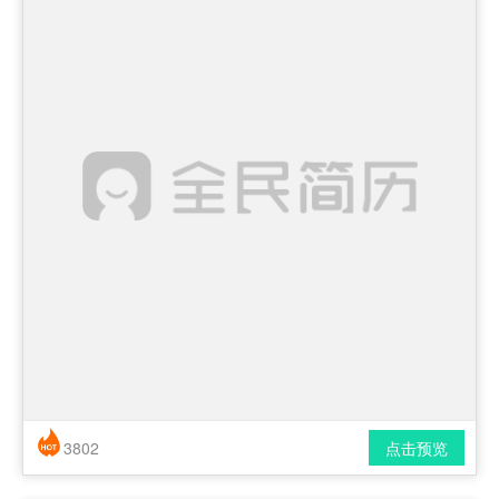
3802
点击预览
简历风格： 时尚 / 简洁 / 应届生
下载格式： pdf / docx