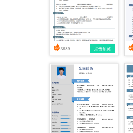
3989
点击预览
简历风格： 时尚 / 简洁 / 应届生
下载格式： pdf / docx
下