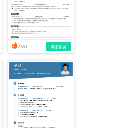
3891
点击预览
简历风格： 简洁 / 时尚 / 应届生
下载格式： pdf / docx