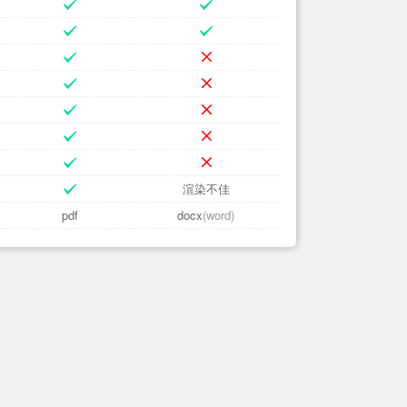
渲染不佳
pdf
docx
(word)