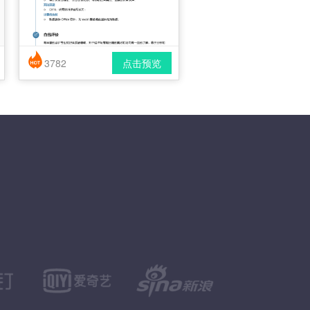
3782
点击预览
简历风格： 时尚 / 简洁 / 应届生
下载格式： pdf / docx