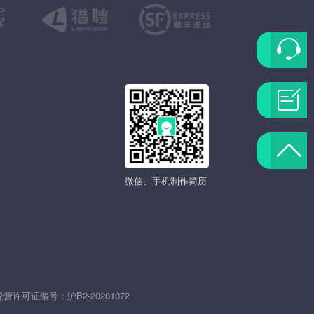
联
系
问
客
题
返
服
反
微信、手机制作简历
回
馈
顶
部
发
经营许可证编号：
沪B2-20201072