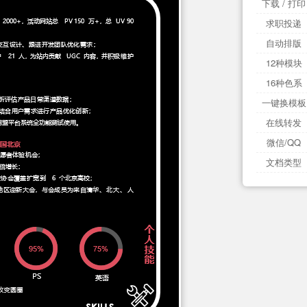
下载 / 打印
求职投递
自动排版
12种模块
16种色系
一键换模板
在线转发
微信/QQ
文档类型