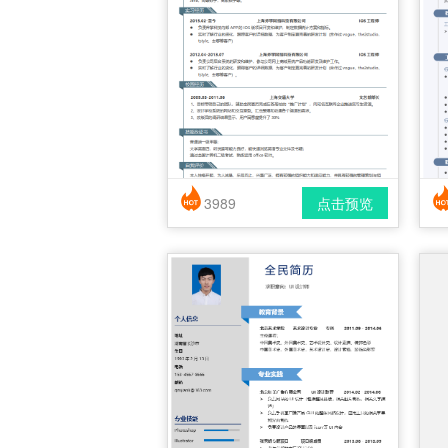
3989
点击预览
简历风格： 时尚 / 简洁 / 应届生
下载格式： pdf / docx
下