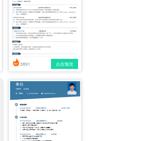
3891
点击预览
简历风格： 简洁 / 时尚 / 应届生
下载格式： pdf / docx