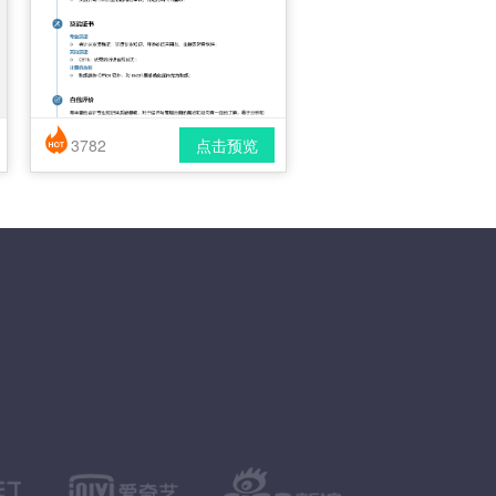
3782
点击预览
简历风格： 时尚 / 简洁 / 应届生
下载格式： pdf / docx