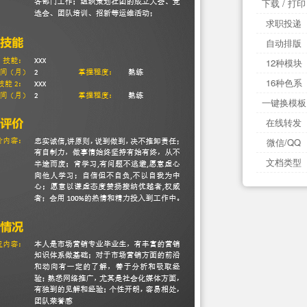
下载 / 打印
求职投递
自动排版
12种模块
16种色系
一键换模板
在线转发
微信/QQ
文档类型