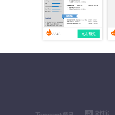
3846
点击预览
简历风格： 时尚 / 简洁 / 应届生
下载格式： pdf / docx
下