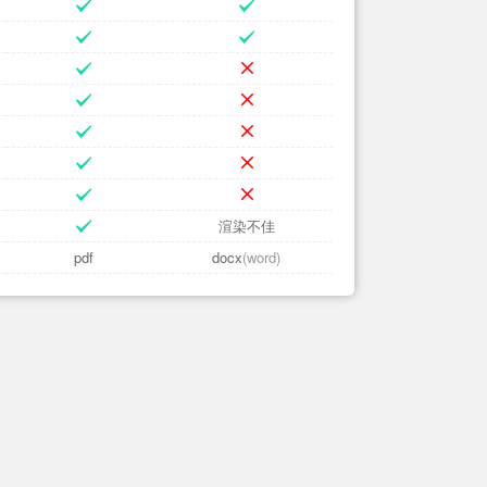
渲染不佳
pdf
docx
(word)