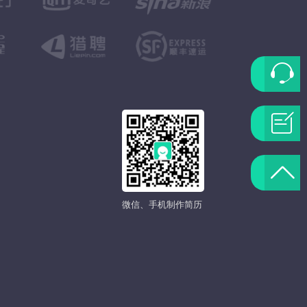
联
系
问
客
题
返
服
反
微信、手机制作简历
回
馈
顶
部
发