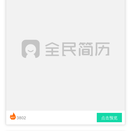
3802
点击预览
简历风格： 时尚 / 简洁 / 应届生
下载格式： pdf / docx