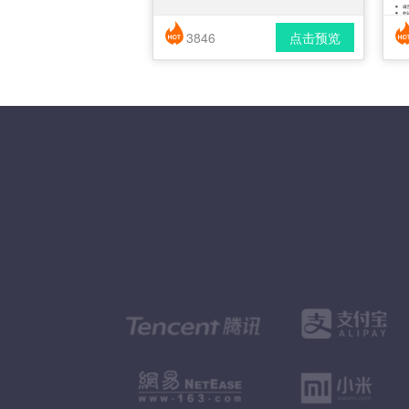
3846
点击预览
简历风格： 时尚 / 简洁 / 应届生
下载格式： pdf / docx
下