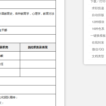
下载 / 打印
求职投递
自动排版
12种模块
16种色系
一键换模板
在线转发
微信/QQ
文档类型