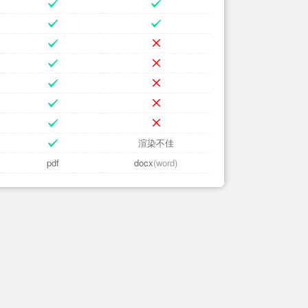
渲染不佳
pdf
docx
(word)