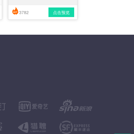
3782
点击预览
简历风格： 时尚 / 简洁 / 应届生
下载格式： pdf / docx