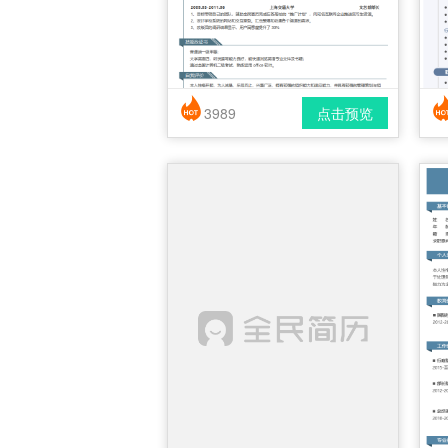
3989
点击预览
简历风格： 时尚 / 简洁 / 应届生
下载格式： pdf / docx
下