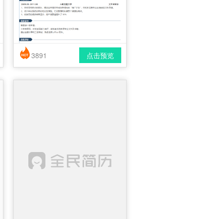
3891
点击预览
简历风格： 简洁 / 时尚 / 应届生
下载格式： pdf / docx