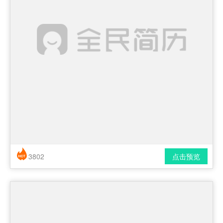
3802
点击预览
简历风格： 时尚 / 简洁 / 应届生
下载格式： pdf / docx