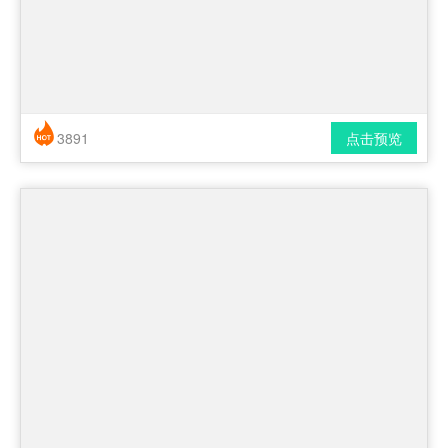
3891
点击预览
简历风格： 简洁 / 时尚 / 应届生
下载格式： pdf / docx