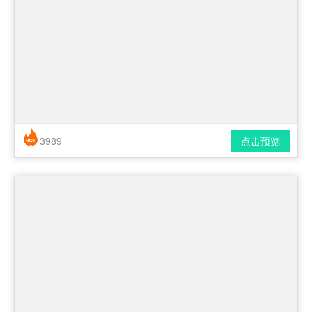
3989
点击预览
简历风格： 时尚 / 简洁 / 应届生
下载格式： pdf / docx