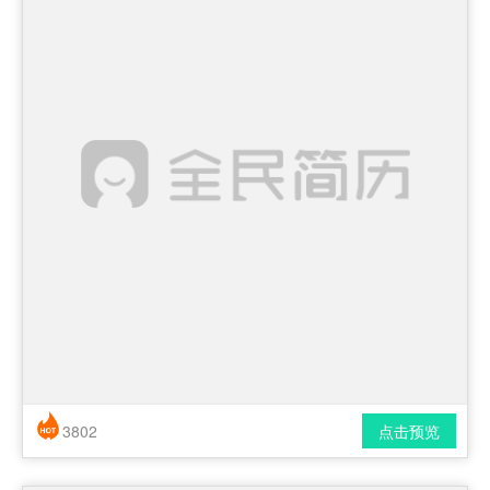
3802
点击预览
简历风格： 时尚 / 简洁 / 应届生
下载格式： pdf / docx