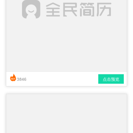
3846
点击预览
简历风格： 时尚 / 简洁 / 应届生
下载格式： pdf / docx