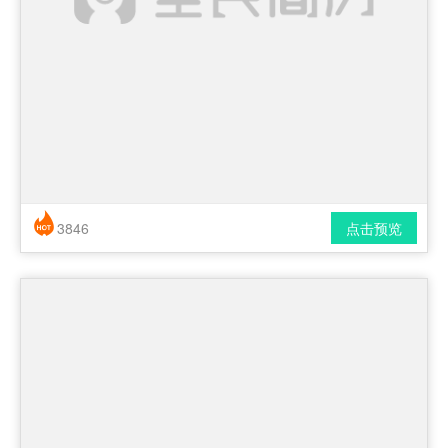
3846
点击预览
简历风格： 时尚 / 简洁 / 应届生
下载格式： pdf / docx