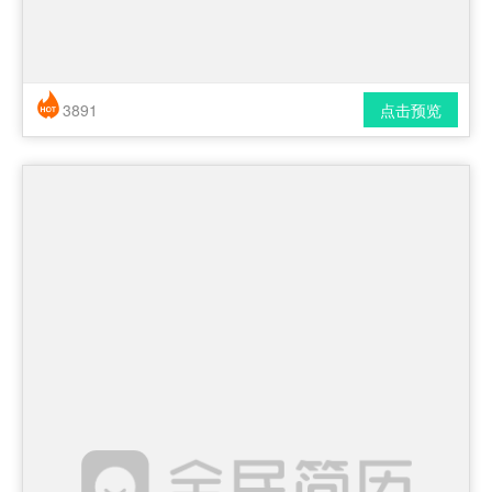
3891
点击预览
简历风格： 简洁 / 时尚 / 应届生
下载格式： pdf / docx