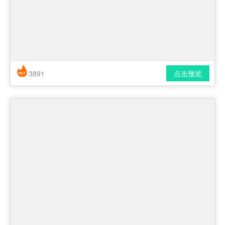
3891
点击预览
简历风格： 简洁 / 时尚 / 应届生
下载格式： pdf / docx