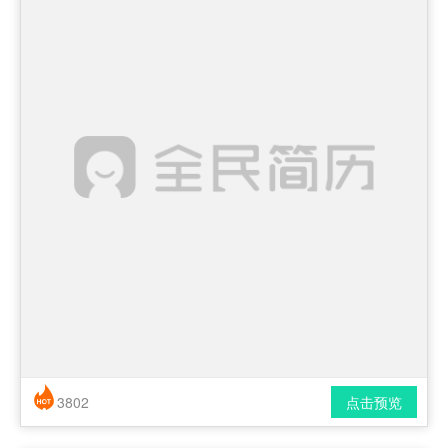
3802
点击预览
简历风格： 时尚 / 简洁 / 应届生
下载格式： pdf / docx