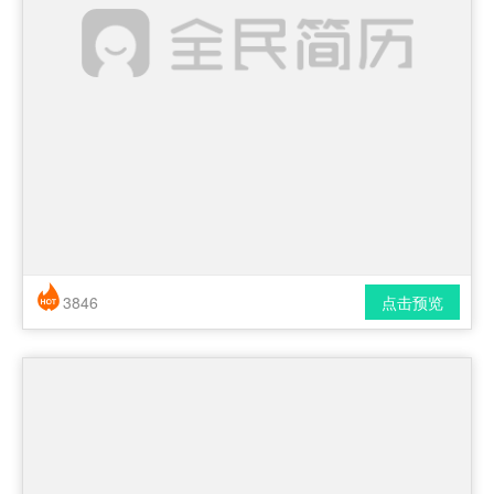
3846
点击预览
简历风格： 时尚 / 简洁 / 应届生
下载格式： pdf / docx