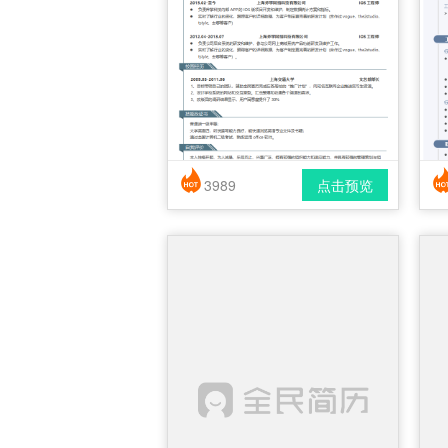
3989
点击预览
简历风格： 时尚 / 简洁 / 应届生
下载格式： pdf / docx
下