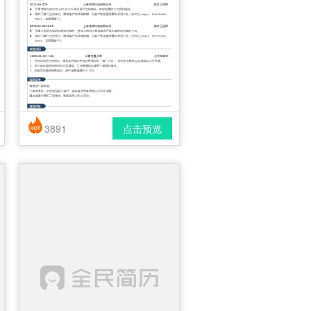
3891
点击预览
简历风格： 简洁 / 时尚 / 应届生
下载格式： pdf / docx