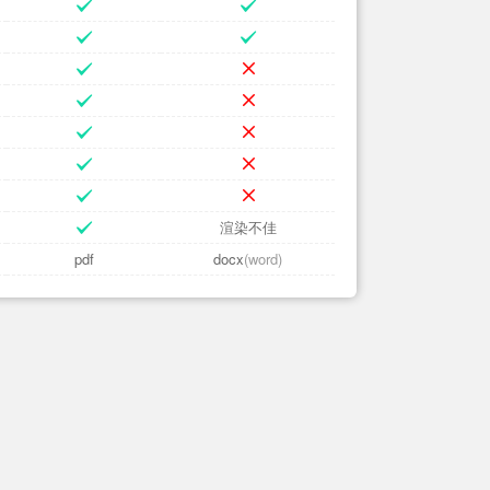
渲染不佳
pdf
docx
(word)