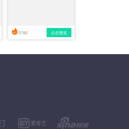
3782
点击预览
简历风格： 时尚 / 简洁 / 应届生
下载格式： pdf / docx