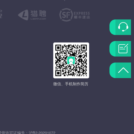
联
系
问
客
题
返
服
反
微信、手机制作简历
回
馈
顶
部
发
经营许可证编号：
沪B2-20201072