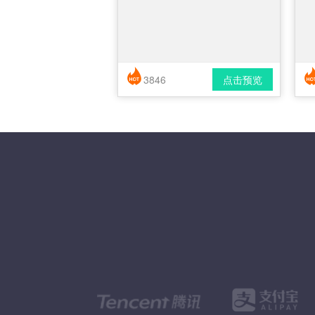
3846
点击预览
简历风格： 时尚 / 简洁 / 应届生
下载格式： pdf / docx
下