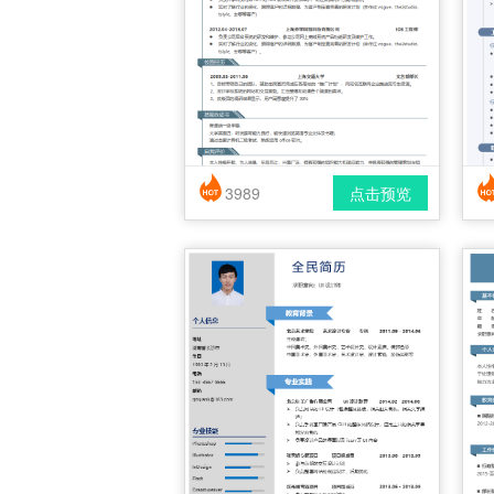
3989
点击预览
简历风格： 时尚 / 简洁 / 应届生
下载格式： pdf / docx
下