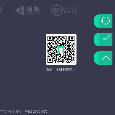
联
系
问
客
题
返
服
反
微信、手机制作简历
回
馈
顶
部
发
经营许可证编号：
沪B2-20201072