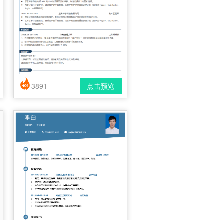
3891
点击预览
简历风格： 简洁 / 时尚 / 应届生
下载格式： pdf / docx