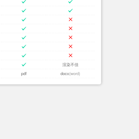
渲染不佳
pdf
docx
(word)