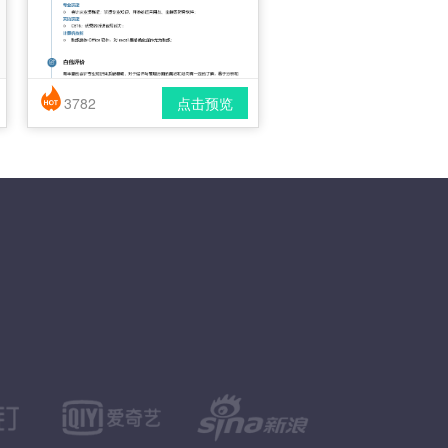
3782
点击预览
简历风格： 时尚 / 简洁 / 应届生
下载格式： pdf / docx