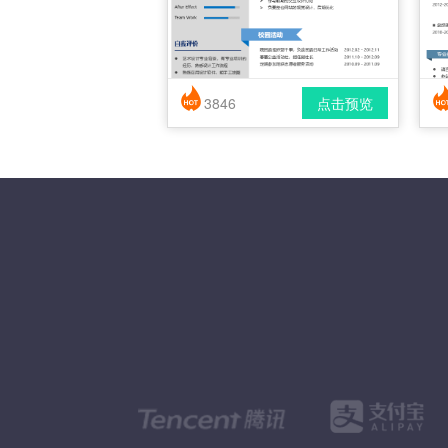
3846
点击预览
简历风格： 时尚 / 简洁 / 应届生
下载格式： pdf / docx
下