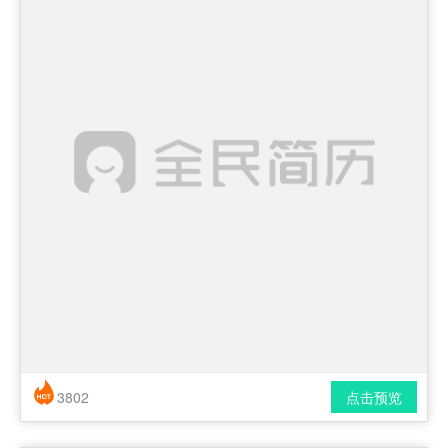
3802
点击预览
简历风格： 时尚 / 简洁 / 应届生
下载格式： pdf / docx