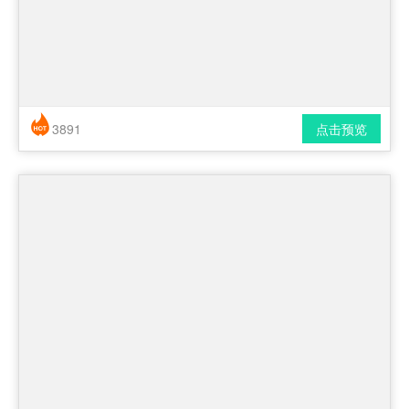
3891
点击预览
简历风格： 简洁 / 时尚 / 应届生
下载格式： pdf / docx