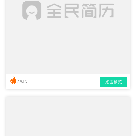
3846
点击预览
简历风格： 时尚 / 简洁 / 应届生
下载格式： pdf / docx