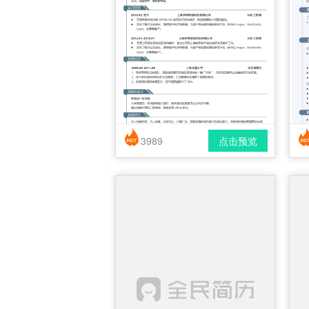
3989
点击预览
简历风格： 时尚 / 简洁 / 应届生
下载格式： pdf / docx
下