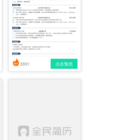
3891
点击预览
简历风格： 简洁 / 时尚 / 应届生
下载格式： pdf / docx