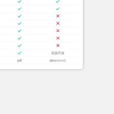
渲染不佳
pdf
docx
(word)