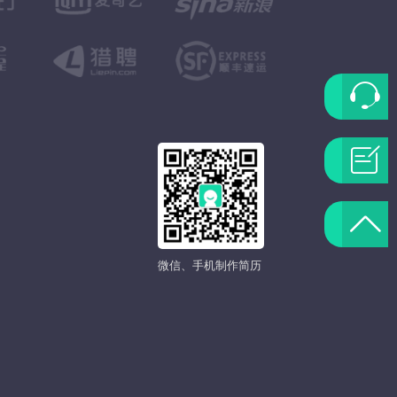
联
系
问
客
题
返
服
反
微信、手机制作简历
回
馈
顶
部