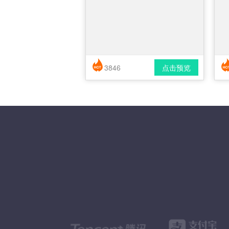
3846
点击预览
简历风格： 时尚 / 简洁 / 应届生
下载格式： pdf / docx
下