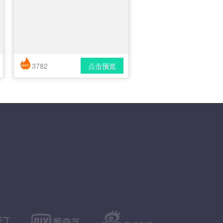
3782
点击预览
简历风格： 时尚 / 简洁 / 应届生
下载格式： pdf / docx