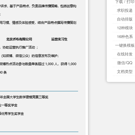
下载 / 打印
求职投递
自动排版
12种模块
16种色系
一键换模板
在线转发
微信/QQ
文档类型