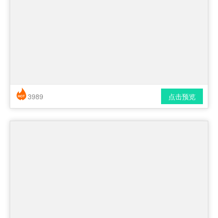
3989
点击预览
简历风格： 时尚 / 简洁 / 应届生
下载格式： pdf / docx