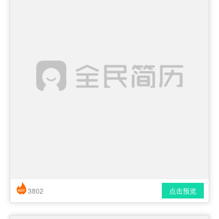
3802
点击预览
简历风格： 时尚 / 简洁 / 应届生
下载格式： pdf / docx