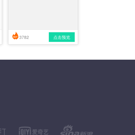
3782
点击预览
简历风格： 时尚 / 简洁 / 应届生
下载格式： pdf / docx