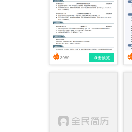
3989
点击预览
简历风格： 时尚 / 简洁 / 应届生
下载格式： pdf / docx
下