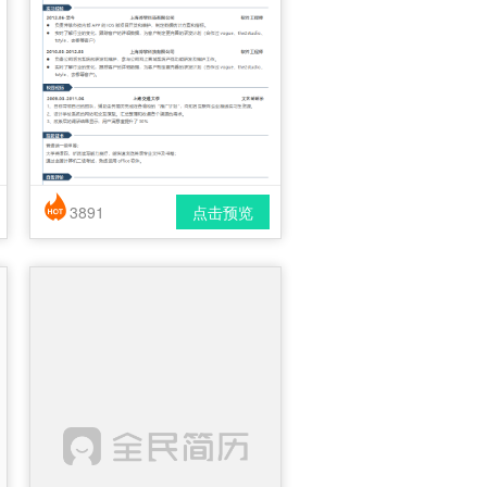
3891
点击预览
简历风格： 简洁 / 时尚 / 应届生
下载格式： pdf / docx