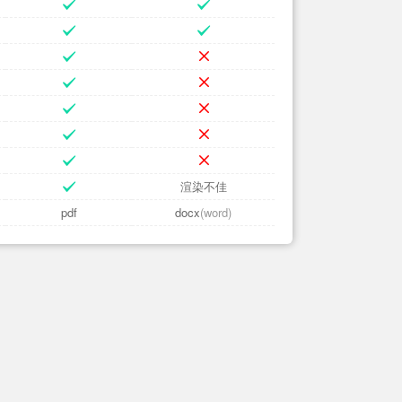
渲染不佳
pdf
docx
(word)