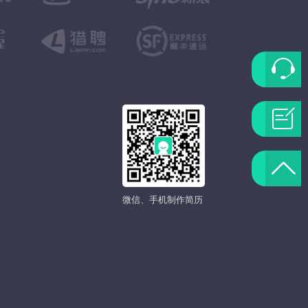
联
系
问
客
题
返
服
反
微信、手机制作简历
回
馈
顶
部
发