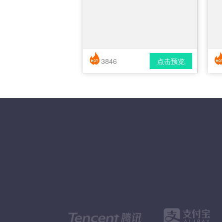
3846
点击预览
简历风格： 时尚 / 简洁 / 应届生
下载格式： pdf / docx
下