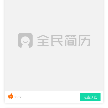
3802
点击预览
简历风格： 时尚 / 简洁 / 应届生
下载格式： pdf / docx