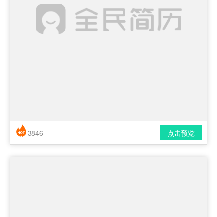
3846
点击预览
简历风格： 时尚 / 简洁 / 应届生
下载格式： pdf / docx