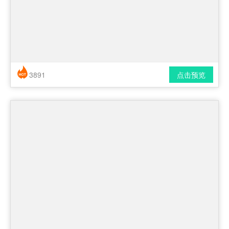
3891
点击预览
简历风格： 简洁 / 时尚 / 应届生
下载格式： pdf / docx