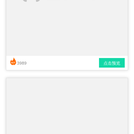
3989
点击预览
简历风格： 时尚 / 简洁 / 应届生
下载格式： pdf / docx