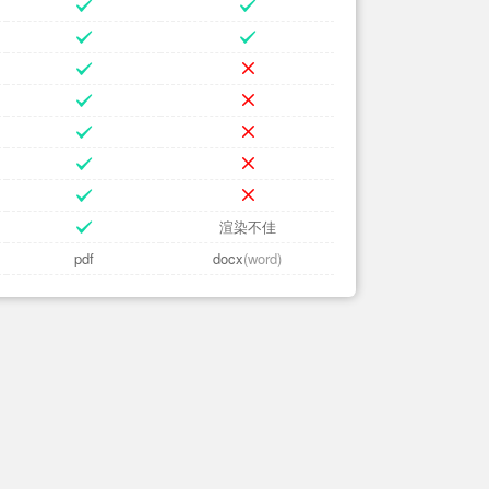
渲染不佳
pdf
docx
(word)