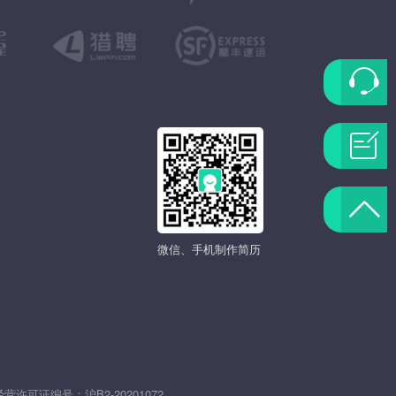
联
系
问
客
题
返
服
反
微信、手机制作简历
回
馈
顶
部
发
经营许可证编号：
沪B2-20201072