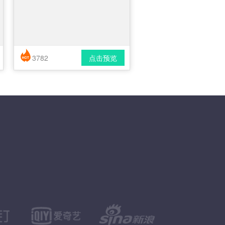
3782
点击预览
简历风格： 时尚 / 简洁 / 应届生
下载格式： pdf / docx