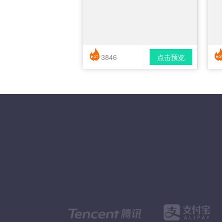
3846
点击预览
简历风格： 时尚 / 简洁 / 应届生
下载格式： pdf / docx
下