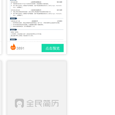
3891
点击预览
简历风格： 简洁 / 时尚 / 应届生
下载格式： pdf / docx