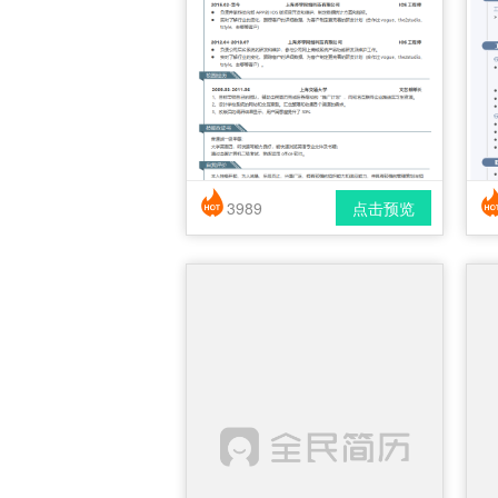
3989
点击预览
简历风格： 时尚 / 简洁 / 应届生
下载格式： pdf / docx
下