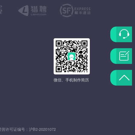
联
系
问
客
题
返
微信、手机制作简历
服
反
回
馈
顶
部
发
经营许可证编号：
沪B2-20201072