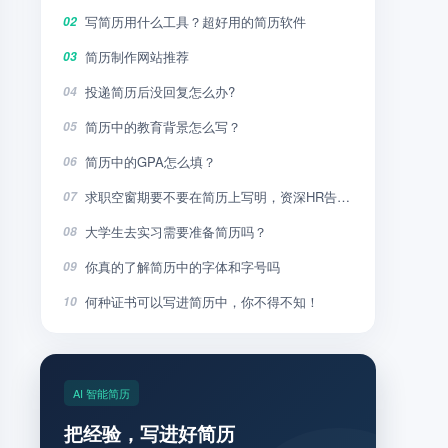
写简历用什么工具？超好用的简历软件
02
简历制作网站推荐
03
投递简历后没回复怎么办?
04
简历中的教育背景怎么写？
05
简历中的GPA怎么填？
06
求职空窗期要不要在简历上写明，资深HR告诉你
07
大学生去实习需要准备简历吗？
08
你真的了解简历中的字体和字号吗
09
何种证书可以写进简历中，你不得不知！
10
AI 智能简历
把经验，写进好简历