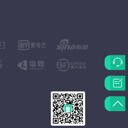
联
系
问
客
题
返
服
反
回
馈