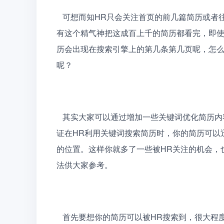
   可想而知HR只会关注首页的前几篇简历或者往后翻几页而已，换位思考一下这也是人之常情，任谁都没
有这个精气神把这成百上千的简历都看完，即
历会出现在搜索引擎上的第几条第几页呢，怎
呢？
   其实大家可以通过增加一些关键词优化简历内容，使自己的简历能够更加贴近招聘网站的搜索条件，保
证在HR利用关键词搜索简历时，你的简历可以
的位置。这样你就多了一些被HR关注的机会，
法供大家参考。
   首先要想你的简历可以被HR搜索到，很大程度上取决于标题是否表达精准。在简历搜索优化中，标题的