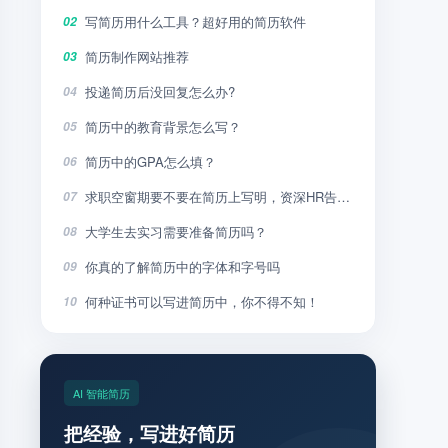
写简历用什么工具？超好用的简历软件
02
简历制作网站推荐
03
投递简历后没回复怎么办?
04
简历中的教育背景怎么写？
05
简历中的GPA怎么填？
06
求职空窗期要不要在简历上写明，资深HR告诉你
07
大学生去实习需要准备简历吗？
08
你真的了解简历中的字体和字号吗
09
何种证书可以写进简历中，你不得不知！
10
AI 智能简历
把经验，写进好简历