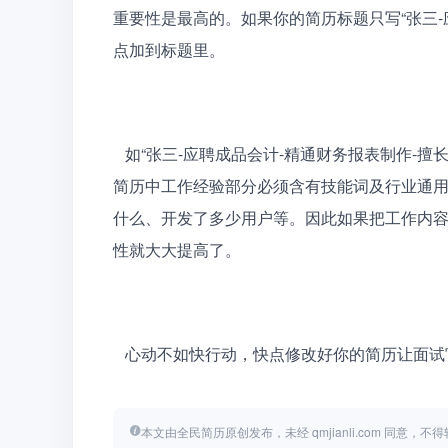
重要性是最高的。如果你的简历标题只写“张三
点加到标题里。
   如“张三-应聘成品会计-精通财务报表制作-擅长药品行业”肯定会更有利于搜索展示。其次就是在应聘者的
简历中工作经验部分必须含有技能词及行业通用
什么、开发了多少用户等。因此如果把工作内
性就大大提高了。
   心动不如快行动，快点修改好你的简历让面
本文由全民简历原创发布，未经 qmjianli.com 同意，