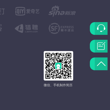
联
系
问
客
题
返
服
反
回
馈
微信、手机制作简历
顶
部