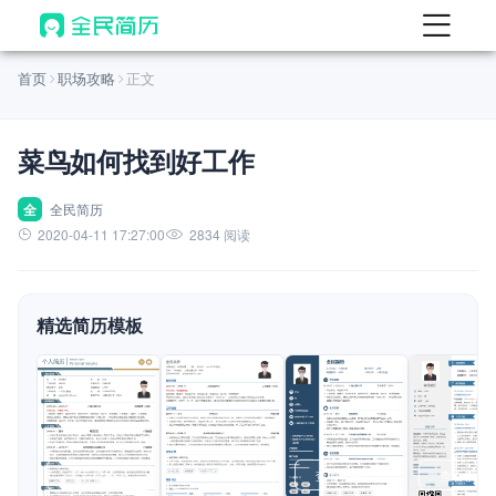
首页
首页
职场攻略
正文
热门
AI 简历工具
菜鸟如何找到好工作
AI 生成简历
AI 优化简历
全
全民简历
2020-04-11 17:27:00
2834 阅读
AI 翻译简历
AI 诊断简历
精选简历模板
AI 模拟面试
面试自我介绍
New
AI 职场工具
简历模板
查看模板
查看模板
查看模板
查看模板