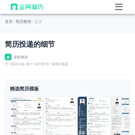
首页
首页
简历教程
正文
热门
AI 简历工具
简历投递的细节
AI 生成简历
AI 优化简历
全
全民简历
2020-04-18 17:40:00
3008 阅读
AI 翻译简历
AI 诊断简历
精选简历模板
AI 模拟面试
面试自我介绍
New
AI 职场工具
简历模板
查看模板
查看模板
查看模板
查看模板